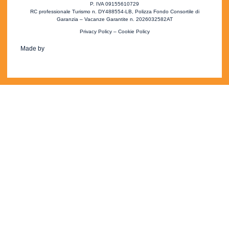
P. IVA 09155610729
RC professionale Turismo n. DY488554-LB, Polizza Fondo Consortile di
Garanzia – Vacanze Garantite n. 2026032582AT
Privacy Policy
–
Cookie Policy
Made by