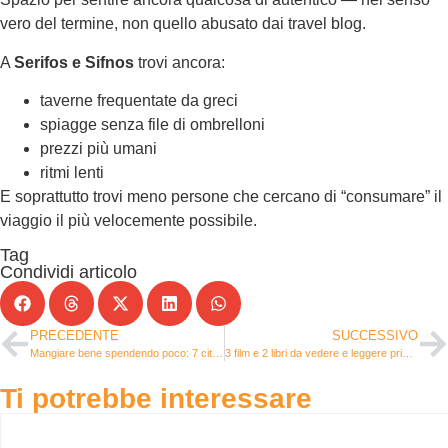
vero del termine, non quello abusato dai travel blog.
A
Serifos e Sifnos
trovi ancora:
taverne frequentate da greci
spiagge senza file di ombrelloni
prezzi più umani
ritmi lenti
E soprattutto trovi meno persone che cercano di “consumare” il
viaggio il più velocemente possibile.
Tag
Condividi articolo
PRECEDENTE
SUCCESSIVO
Mangiare bene spendendo poco: 7 città dove il cibo costa meno di una pizza in Italia
3 film e 2 libri da vedere e leggere prima di andare in Giappone
Ti potrebbe interessare