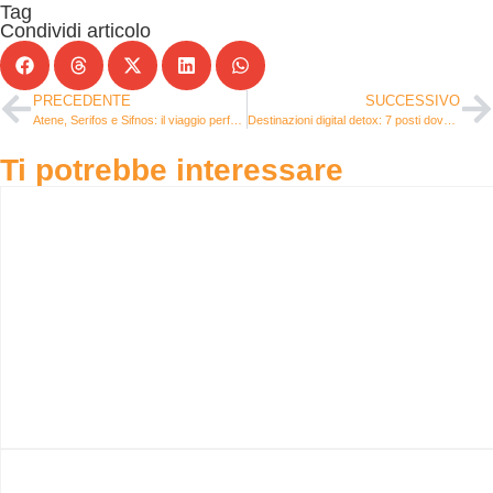
Tag
Condividi articolo
PRECEDENTE
SUCCESSIVO
Atene, Serifos e Sifnos: il viaggio perfetto se ami la Grecia ma non le mete inflazionate
Destinazioni digital detox: 7 posti dove internet funziona male (e tu vivi meglio)
Ti potrebbe interessare